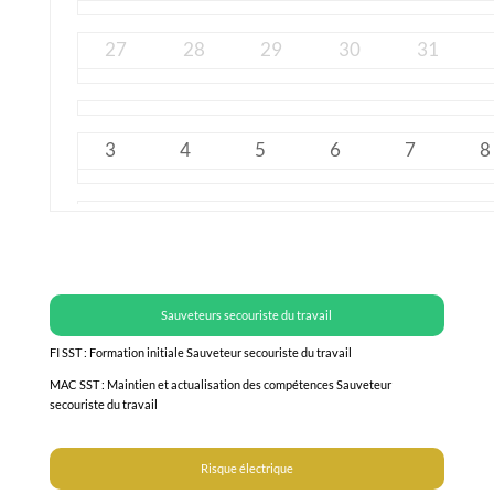
27
28
29
30
31
3
4
5
6
7
8
10
11
12
13
14
1
Sauveteurs secouriste du travail
17
18
19
20
21
2
FI SST : Formation initiale Sauveteur secouriste du travail
MAC SST : Maintien et actualisation des compétences Sauveteur
secouriste du travail
24
25
26
27
28
2
Risque électrique