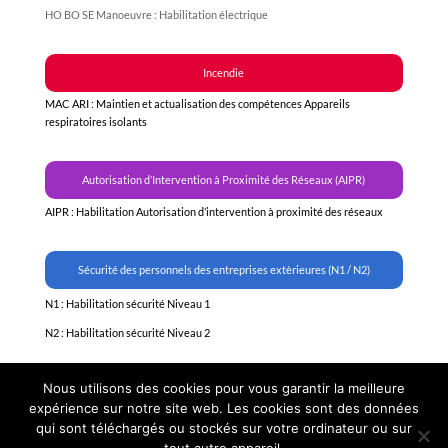
HO BO SE Manoeuvre : Habilitation électrique
31
1
2
3
4
5
Incendie
MAC ARI : Maintien et actualisation des compétences Appareils
respiratoires isolants
Autorisation d’Intervention à Proximité des Réseaux (AIPR)
AIPR : Habilitation Autorisation d’intervention à proximité des réseaux
Sécurité des personnels des entreprises extèrieures (N1 / N2)
N1 : Habilitation sécurité Niveau 1
N2 : Habilitation sécurité Niveau 2
Nous utilisons des cookies pour vous garantir la meilleure
expérience sur notre site web. Les cookies sont des données
qui sont téléchargés ou stockés sur votre ordinateur ou sur