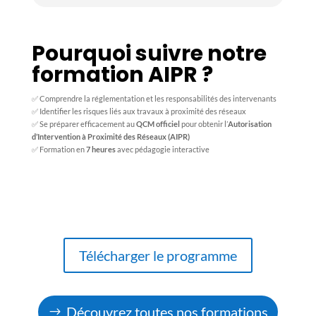
Pourquoi suivre notre
formation AIPR ?
✅ Comprendre la réglementation et les responsabilités des intervenants
✅ Identifier les risques liés aux travaux à proximité des réseaux
✅ Se préparer efficacement au
QCM officiel
pour obtenir l’
Autorisation
d’Intervention à Proximité des Réseaux (AIPR)
✅ Formation en
7 heures
avec pédagogie interactive
Télécharger le programme
Découvrez toutes nos formations