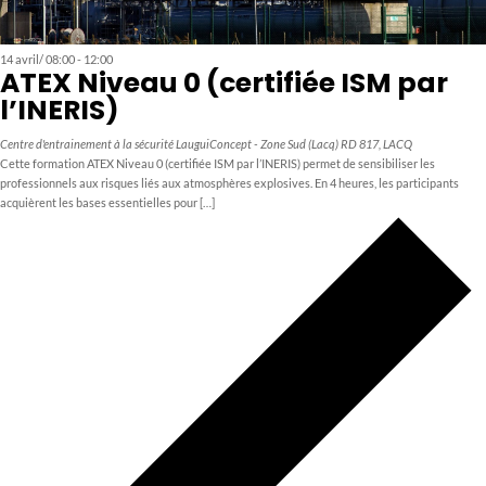
14 avril/ 08:00
-
12:00
ATEX Niveau 0 (certifiée ISM par
l’INERIS)
Centre d'entrainement à la sécurité LauguiConcept - Zone Sud (Lacq)
RD 817, LACQ
Cette formation ATEX Niveau 0 (certifiée ISM par l’INERIS) permet de sensibiliser les
professionnels aux risques liés aux atmosphères explosives. En 4 heures, les participants
acquièrent les bases essentielles pour […]