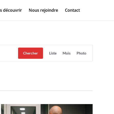
s découvrir
Nous rejoindre
Contact
Navigation
de
Chercher
Liste
Mois
Photo
vues
Évènement