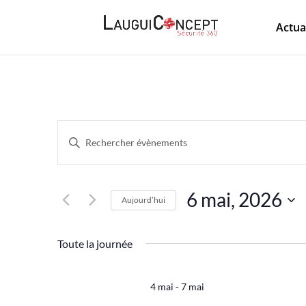
Actua
Recherche
Saisir
et
mot-
navigation
de
clé.
6 mai, 2026
Aujourd’hui
vues
Rechercher
Sélectionnez
Évènements
Évènements
Toute la journée
une
par
date.
mot-
4 mai
-
7 mai
clé.