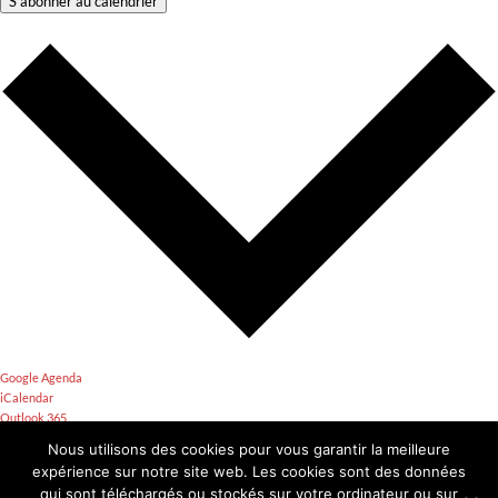
S’abonner au calendrier
Google Agenda
iCalendar
Outlook 365
Outlook Live
Nous utilisons des cookies pour vous garantir la meilleure
Exporter le fichier .ics
expérience sur notre site web. Les cookies sont des données
Exporter le fichier Outlook .ics
qui sont téléchargés ou stockés sur votre ordinateur ou sur