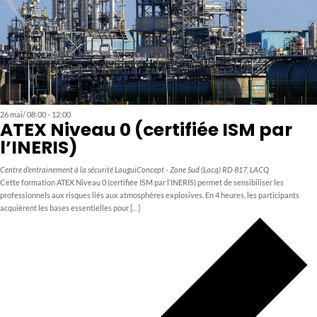
26 mai/ 08:00
-
12:00
ATEX Niveau 0 (certifiée ISM par
l’INERIS)
Centre d'entrainement à la sécurité LauguiConcept - Zone Sud (Lacq)
RD 817, LACQ
Cette formation ATEX Niveau 0 (certifiée ISM par l’INERIS) permet de sensibiliser les
professionnels aux risques liés aux atmosphères explosives. En 4 heures, les participants
acquièrent les bases essentielles pour […]