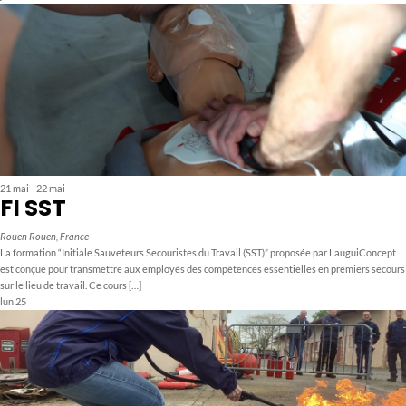
21 mai
-
22 mai
FI SST
Rouen
Rouen, France
La formation “Initiale Sauveteurs Secouristes du Travail (SST)” proposée par LauguiConcept
est conçue pour transmettre aux employés des compétences essentielles en premiers secours
sur le lieu de travail. Ce cours […]
lun
25