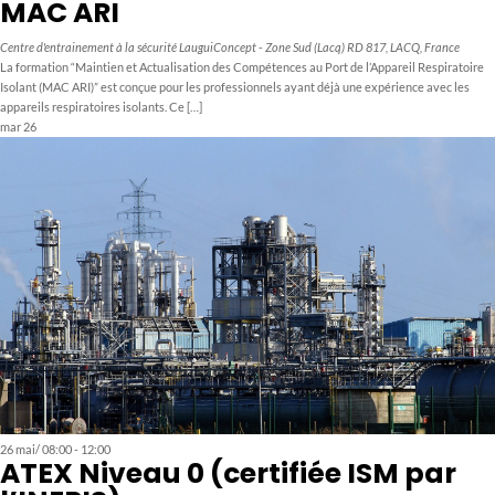
MAC ARI
Centre d'entrainement à la sécurité LauguiConcept - Zone Sud (Lacq)
RD 817, LACQ, France
La formation “Maintien et Actualisation des Compétences au Port de l’Appareil Respiratoire
Isolant (MAC ARI)” est conçue pour les professionnels ayant déjà une expérience avec les
appareils respiratoires isolants. Ce […]
mar
26
26 mai/ 08:00
-
12:00
ATEX Niveau 0 (certifiée ISM par