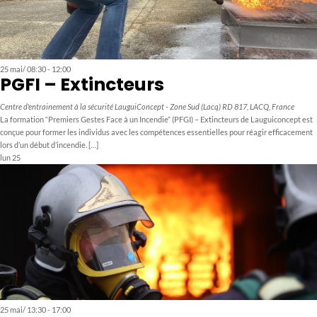
25 mai/ 08:30
-
12:00
PGFI – Extincteurs
Centre d'entrainement à la sécurité LauguiConcept - Zone Sud (Lacq)
RD 817, LACQ, France
La formation “Premiers Gestes Face à un Incendie” (PFGI) – Extincteurs de Lauguiconcept est
conçue pour former les individus avec les compétences essentielles pour réagir efficacement
lors d’un début d’incendie. […]
lun
25
25 mai/ 13:30
-
17:00