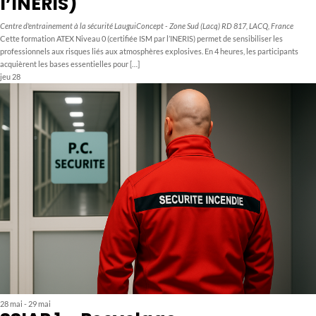
l’INERIS)
Centre d'entrainement à la sécurité LauguiConcept - Zone Sud (Lacq)
RD 817, LACQ, France
Cette formation ATEX Niveau 0 (certifiée ISM par l’INERIS) permet de sensibiliser les
professionnels aux risques liés aux atmosphères explosives. En 4 heures, les participants
acquièrent les bases essentielles pour […]
jeu
28
28 mai
-
29 mai