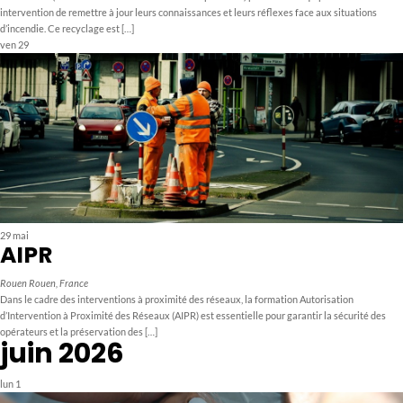
intervention de remettre à jour leurs connaissances et leurs réflexes face aux situations
d’incendie. Ce recyclage est […]
ven
29
29 mai
AIPR
Rouen
Rouen, France
Dans le cadre des interventions à proximité des réseaux, la formation Autorisation
d’Intervention à Proximité des Réseaux (AIPR) est essentielle pour garantir la sécurité des
opérateurs et la préservation des […]
juin 2026
lun
1