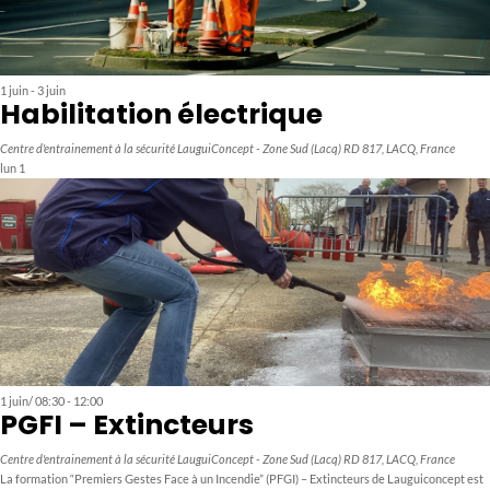
1 juin
-
3 juin
Habilitation électrique
Centre d'entrainement à la sécurité LauguiConcept - Zone Sud (Lacq)
RD 817, LACQ, France
lun
1
1 juin/ 08:30
-
12:00
PGFI – Extincteurs
Centre d'entrainement à la sécurité LauguiConcept - Zone Sud (Lacq)
RD 817, LACQ, France
La formation “Premiers Gestes Face à un Incendie” (PFGI) – Extincteurs de Lauguiconcept est