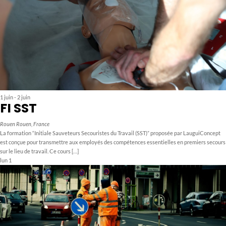
1 juin
-
2 juin
FI SST
Rouen
Rouen, France
La formation “Initiale Sauveteurs Secouristes du Travail (SST)” proposée par LauguiConcept
est conçue pour transmettre aux employés des compétences essentielles en premiers secours
sur le lieu de travail. Ce cours […]
lun
1