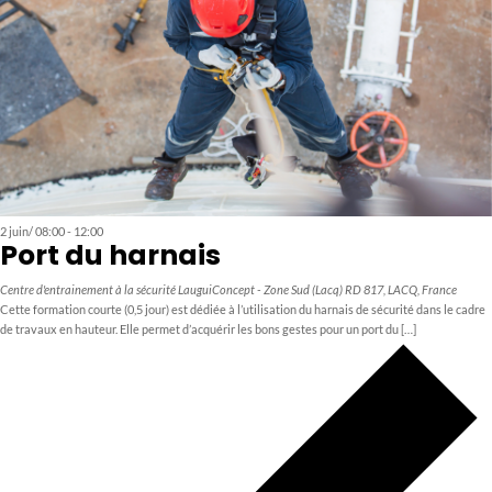
2 juin/ 08:00
-
12:00
Port du harnais
Centre d'entrainement à la sécurité LauguiConcept - Zone Sud (Lacq)
RD 817, LACQ, France
Cette formation courte (0,5 jour) est dédiée à l’utilisation du harnais de sécurité dans le cadre
de travaux en hauteur. Elle permet d’acquérir les bons gestes pour un port du […]