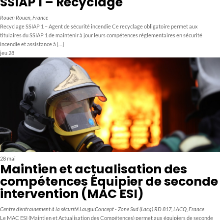
SSIAP 1 – Recyclage
Rouen
Rouen, France
Recyclage SSIAP 1 – Agent de sécurité incendie Ce recyclage obligatoire permet aux
titulaires du SSIAP 1 de maintenir à jour leurs compétences réglementaires en sécurité
incendie et assistance à […]
jeu
28
28 mai
Maintien et actualisation des
compétences Équipier de seconde
intervention (MAC ESI)
Centre d'entrainement à la sécurité LauguiConcept - Zone Sud (Lacq)
RD 817, LACQ, France
Le MAC ESI (Maintien et Actualisation des Compétences) permet aux équipiers de seconde