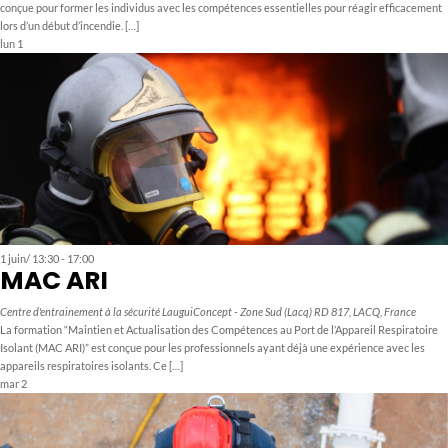
conçue pour former les individus avec les compétences essentielles pour réagir efficacement
lors d’un début d’incendie. […]
lun
1
1 juin/ 13:30
-
17:00
MAC ARI
Centre d'entrainement à la sécurité LauguiConcept - Zone Sud (Lacq)
RD 817, LACQ, France
La formation “Maintien et Actualisation des Compétences au Port de l’Appareil Respiratoire
Isolant (MAC ARI)” est conçue pour les professionnels ayant déjà une expérience avec les
appareils respiratoires isolants. Ce […]
mar
2