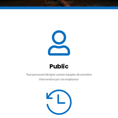

Public
Tout personnel désigné comme équipier de première
intervention par son employeur
