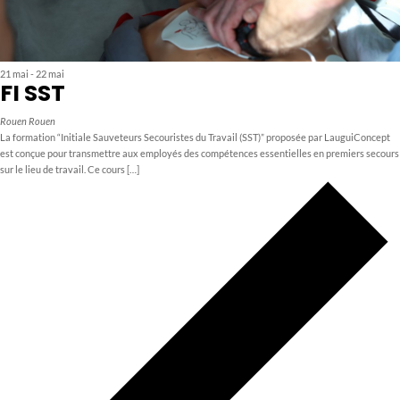
21 mai
-
22 mai
FI SST
Rouen
Rouen
La formation “Initiale Sauveteurs Secouristes du Travail (SST)” proposée par LauguiConcept
est conçue pour transmettre aux employés des compétences essentielles en premiers secours
sur le lieu de travail. Ce cours […]