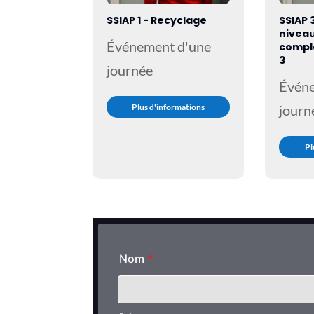
SSIAP 1 - Recyclage
SSIAP 
nivea
Événement d'une
compl
3
journée
Évén
Plus d'informations
journ
Pl