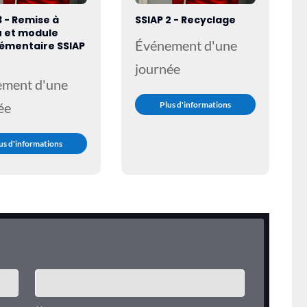
3 - Remise à
SSIAP 2 - Recyclage
u et module
Événement d'une
émentaire SSIAP
journée
ement d'une
ée
Plus d'informations
us d'informations