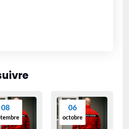
suivre
08
06
ptembre
octobre