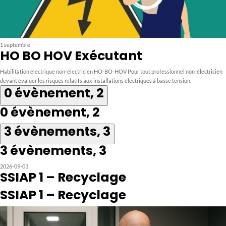
1 septembre
HO BO HOV Exécutant
Habilitation électrique non-électricien HO-BO-HOV Pour tout professionnel non-électricien
devant évaluer les risques relatifs aux installations électriques à basse tension.
0 évènement,
2
0 évènement,
2
3 évènements,
3
3 évènements,
3
2026-09-03
SSIAP 1 – Recyclage
SSIAP 1 – Recyclage