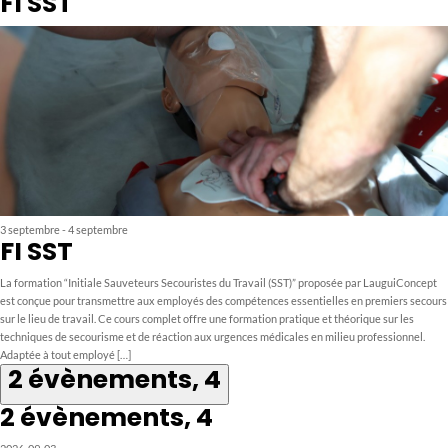
FI SST
3 septembre
-
4 septembre
FI SST
La formation “Initiale Sauveteurs Secouristes du Travail (SST)” proposée par LauguiConcept
est conçue pour transmettre aux employés des compétences essentielles en premiers secours
sur le lieu de travail. Ce cours complet offre une formation pratique et théorique sur les
techniques de secourisme et de réaction aux urgences médicales en milieu professionnel.
Adaptée à tout employé […]
2 évènements,
4
2 évènements,
4