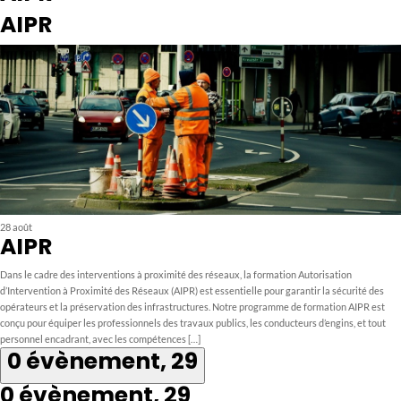
AIPR
28 août
AIPR
Dans le cadre des interventions à proximité des réseaux, la formation Autorisation
d’Intervention à Proximité des Réseaux (AIPR) est essentielle pour garantir la sécurité des
opérateurs et la préservation des infrastructures. Notre programme de formation AIPR est
conçu pour équiper les professionnels des travaux publics, les conducteurs d’engins, et tout
personnel encadrant, avec les compétences […]
0 évènement,
29
0 évènement,
29