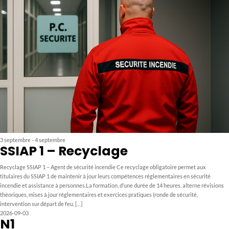
3 septembre
-
4 septembre
SSIAP 1 – Recyclage
Recyclage SSIAP 1 – Agent de sécurité incendie Ce recyclage obligatoire permet aux
titulaires du SSIAP 1 de maintenir à jour leurs compétences réglementaires en sécurité
incendie et assistance à personnes.La formation, d’une durée de 14 heures, alterne révisions
théoriques, mises à jour réglementaires et exercices pratiques (ronde de sécurité,
intervention sur départ de feu, […]
2026-09-03
N1