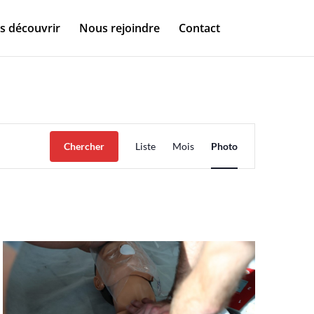
s découvrir
Nous rejoindre
Contact
Navigation
de
Chercher
Liste
Mois
Photo
vues
Évènement