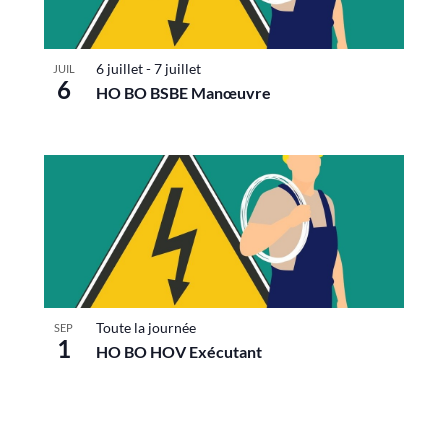
6 juillet
-
7 juillet
JUIL
6
HO BO BSBE Manœuvre
Toute la journée
SEP
1
HO BO HOV Exécutant