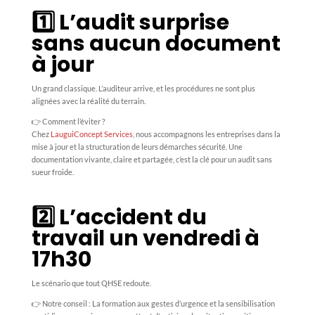
1️⃣ L’audit surprise
sans aucun document
à jour
Un grand classique. L’auditeur arrive, et les procédures ne sont plus
alignées avec la réalité du terrain.
👉 Comment l’éviter ?
Chez
LauguiConcept Services
, nous accompagnons les entreprises dans la
mise à jour et la structuration de leurs démarches sécurité. Une
documentation vivante, claire et partagée, c’est la clé pour un audit sans
sueur froide.
2️⃣ L’accident du
travail un vendredi à
17h30
Le scénario que tout QHSE redoute.
👉 Notre conseil : La formation aux gestes d’urgence et la sensibilisation