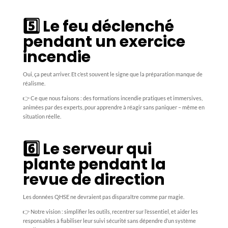
5️⃣ Le feu déclenché
pendant un exercice
incendie
Oui, ça peut arriver. Et c’est souvent le signe que la préparation manque de
réalisme.
👉 Ce que nous faisons : des formations incendie pratiques et immersives,
animées par des experts, pour apprendre à réagir sans paniquer – même en
situation réelle.
6️⃣ Le serveur qui
plante pendant la
revue de direction
Les données QHSE ne devraient pas disparaître comme par magie.
👉 Notre vision : simplifier les outils, recentrer sur l’essentiel, et aider les
responsables à fiabiliser leur suivi sécurité sans dépendre d’un système