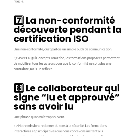
fragile.
7️⃣ La non-conformité
découverte pendant la
certification ISO
Une non-conformité, c’est parfois un simple oubli de communication.
👉 Avec LauguiConcept Formation, les formations proposées permettent
de mobiliser tous les acteurs pour que la conformité ne soit plus une
contrainte, mais un réflexe.
8️⃣ Le collaborateur qui
signe “lu et approuvé”
sans avoir lu
Une phrase qu’on voit trop souvent.
👉 Notre mission : redonner du sens à la sécurité. Les formations
interactives et participatives que nous concevons incitent à la