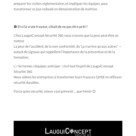
préparer les visites réglementaires et impliquer les équipes, pour
transformer ce jour redouté en démonstration de maîtrise.
🎃 Et si la vraie frayeur, c’était de ne pas être prêt ?
Chez LauguiConcept Sécurité 360, nous croyons que la peur peut être un
moteur.
La peur de l’accident, de la non-conformité, du “ça n’arrive qu’aux autres” —
autant de signaux qui rappellent l’importance de la prévention et de la
formation.
👉 Se former, s’équiper, anticiper : c’est tout l’esprit de LauguiConcept
Sécurité 360.
Nous aidons les entreprises à transformer leurs frayeurs QHSE en réflexes
sécurité durables.
Parce qu’en sécurité, mieux vaut prévenir… que frémir 😉