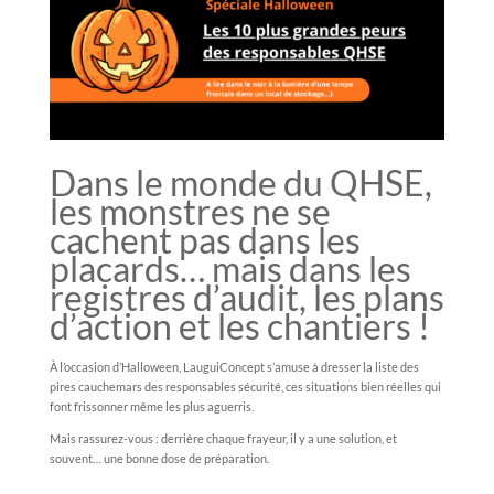
Dans le monde du QHSE,
les monstres ne se
cachent pas dans les
placards… mais dans les
registres d’audit, les plans
d’action et les chantiers !
À l’occasion d’Halloween, LauguiConcept s’amuse à dresser la liste des
pires cauchemars des responsables sécurité, ces situations bien réelles qui
font frissonner même les plus aguerris.
Mais rassurez-vous : derrière chaque frayeur, il y a une solution, et
souvent… une bonne dose de préparation.