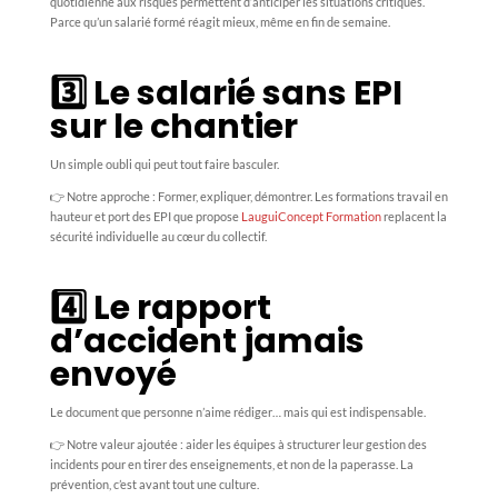
quotidienne aux risques permettent d’anticiper les situations critiques.
Parce qu’un salarié formé réagit mieux, même en fin de semaine.
3️⃣ Le salarié sans EPI
sur le chantier
Un simple oubli qui peut tout faire basculer.
👉 Notre approche : Former, expliquer, démontrer. Les formations travail en
hauteur et port des EPI que propose
LauguiConcept Formation
replacent la
sécurité individuelle au cœur du collectif.
4️⃣ Le rapport
d’accident jamais
envoyé
Le document que personne n’aime rédiger… mais qui est indispensable.
👉 Notre valeur ajoutée : aider les équipes à structurer leur gestion des
incidents pour en tirer des enseignements, et non de la paperasse. La
prévention, c’est avant tout une culture.