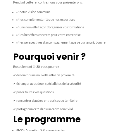
Pendant cette rencontre, nous vous présenterons :
✅ notre vision commune
✅ les complémentarités de nos expertises
✅ une nouvelle façon d’organiser vos formations
✅ les bénéfices concrets pour votre entreprise
✅ les perspectives d’accompagnement que ce partenariat ouvre
Pourquoi venir ?
En seulement 1h30, vous pourrez :
✔ découvrir une nouvelle offre de proximité
✔ échanger avec deux spécialistes de la sécurité
✔ poser toutes vos questions
✔ rencontrer d’autres entreprises du territoire
✔ partager un café dans un cadre convivial
Le programme
8h30 :
Accueil café & viennoiseries