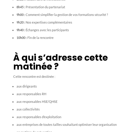
8h45 :
Présentation du partenariat
9h00 :
Comment simplifier la gestion de vos formations sécurité ?
9h20 :
Nos expertises complémentaires
9h40 :
Échanges avec les participants
10h00 :
Fin de la rencontre
À qui s’adresse cette
matinée ?
Cette rencontre est destinée :
aux dirigeants
aux responsables RH
aux responsables HSE/QHSE
aux collectivités
aux responsables d’exploitation
aux entreprises de toutes tailles souhaitant optimiser leur organisation