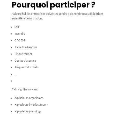
Pourquoi participer ?
Aujourd’hui, les entreprises doivent répondre à de nombreuses obligations
en matière de formation :
SST
Incendie
CACES®
Travail en hauteur
Risque routier
Gestes d’urgence
Risques industriels
…
Cela signifie souvent :
❌ plusieurs organismes
❌ plusieurs interlocuteurs
❌ plusieurs plannings