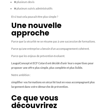
❌ plusieurs devis
❌ plusieurs suivis administratifs
Et si tout cela pouvait être plus simple ?
Une nouvelle
approche
Parce que la sécurité ne se résume pas à une succession de formations.
Parce qu’une entreprise a besoin d’un accompagnement cohérent.
Parce que les enjeux de prévention évoluent.
LauguiConcept et ECF Cotard ont décidé d’unir leurs expertises pour
proposer une offre plus simple, plus complète et plus lisible.
Notre ambition :
simplifier vos formations en sécurité tout en vous accompagnant plus
largement dans votre démarche de prévention.
Ce que vous
découvrirez