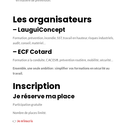
en matière de prévention.
Les organisateurs
– LauguiConcept
Formation, prévention, incendie, SST, travail en hauteur, risques industriels,
audit, conseil, matériel…
– ECF Cotard
Formation à la conduite, CACES®, prévention routière, mobilité, sécurité…
Ensemble, une seule ambition : simplifier vos formations en sécurité au
travail.
Inscription
Je réserve ma place
Participation gratuite
Nombre de places limité.
👉
Je m’inscris