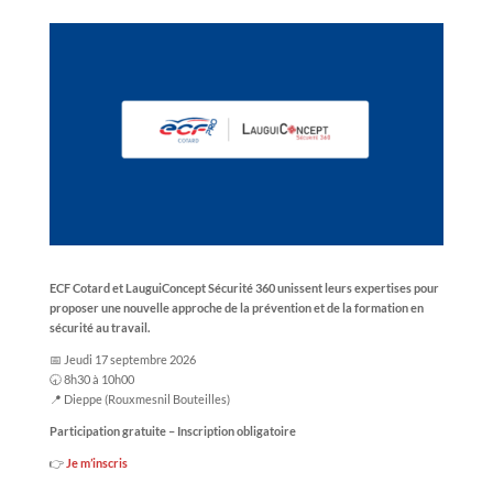
ECF Cotard et LauguiConcept Sécurité 360 unissent leurs expertises pour
proposer une nouvelle approche de la prévention et de la formation en
sécurité au travail.
📅 Jeudi 17 septembre 2026
🕣 8h30 à 10h00
📍 Dieppe (Rouxmesnil Bouteilles)
Participation gratuite – Inscription obligatoire
👉
Je m’inscris