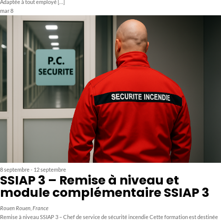
Adaptée à tout employé […]
mar
8
8 septembre
-
12 septembre
SSIAP 3 – Remise à niveau et
module complémentaire SSIAP 3
Rouen
Rouen, France
Remise à niveau SSIAP 3 – Chef de service de sécurité incendie Cette formation est destinée