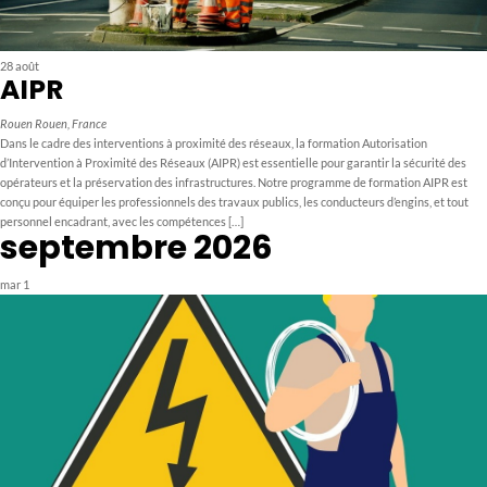
28 août
AIPR
Rouen
Rouen, France
Dans le cadre des interventions à proximité des réseaux, la formation Autorisation
d’Intervention à Proximité des Réseaux (AIPR) est essentielle pour garantir la sécurité des
opérateurs et la préservation des infrastructures. Notre programme de formation AIPR est
conçu pour équiper les professionnels des travaux publics, les conducteurs d’engins, et tout
personnel encadrant, avec les compétences […]
septembre 2026
mar
1