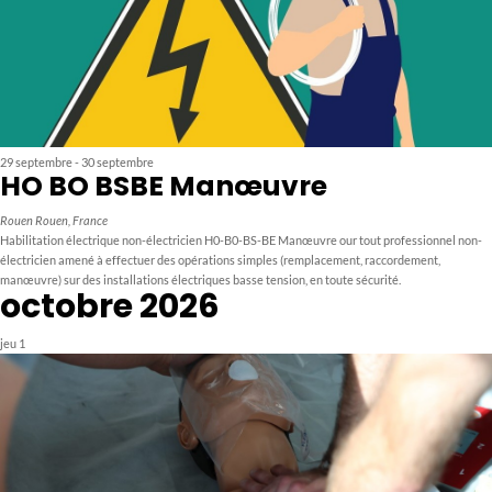
29 septembre
-
30 septembre
HO BO BSBE Manœuvre
Rouen
Rouen, France
Habilitation électrique non-électricien H0-B0-BS-BE Manœuvre our tout professionnel non-
électricien amené à effectuer des opérations simples (remplacement, raccordement,
manœuvre) sur des installations électriques basse tension, en toute sécurité.
octobre 2026
jeu
1