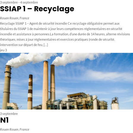
3 septembre
-
4 septembre
SSIAP 1 – Recyclage
Rouen
Rouen, France
Recyclage SSIAP 1 – Agent de sécurité incendie Ce recyclage obligatoire permet aux
titulaires du SSIAP 1 de maintenir à jour leurs compétences réglementaires en sécurité
incendie et assistance à personnes.La formation, d’une durée de 14 heures, alterne révisions
théoriques, mises à jour réglementaires et exercices pratiques (ronde de sécurité,
intervention sur départ de feu, […]
jeu
3
3 septembre
N1
Rouen
Rouen, France