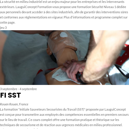
La sécurité en milieu industriel est un enjeu majeur pour les entreprises et les intervenants
extérieurs. LauguiConcept Formation vous propose une formation Sécurité Niveau 1 dédiée
aux personnels devant accéder à des sites industriels, afin de garantir des interventions sûres
et conformes aux réglementations en vigueur. Plus d'informations et programme complet sur
cette page.
jeu
3
3 septembre
-
4 septembre
FI SST
Rouen
Rouen, France
La formation “Initiale Sauveteurs Secouristes du Travail (SST)” proposée par LauguiConcept
est conçue pour transmettre aux employés des compétences essentielles en premiers secours
sur le lieu de travail. Ce cours complet offre une formation pratique et théorique sur les
techniques de secourisme et de réaction aux urgences médicales en milieu professionnel.