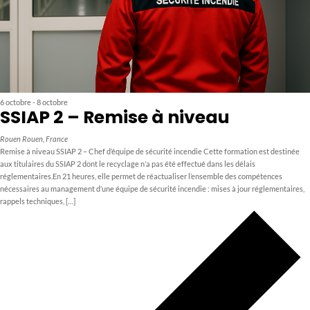
6 octobre
-
8 octobre
SSIAP 2 – Remise à niveau
Rouen
Rouen, France
Remise à niveau SSIAP 2 – Chef d’équipe de sécurité incendie Cette formation est destinée
aux titulaires du SSIAP 2 dont le recyclage n’a pas été effectué dans les délais
réglementaires.En 21 heures, elle permet de réactualiser l’ensemble des compétences
nécessaires au management d’une équipe de sécurité incendie : mises à jour réglementaires,
rappels techniques, […]