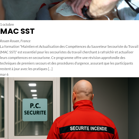
1 octobre
MAC SST
Rouen
Rouen, France
La formation “Maintien et Actualisation des Compétences du Sauveteur Secouriste du Travail
(MAC SST)” est essentiel pour les secouristes du travail cherchant à rafraîchir et actualiser
leurs compétences en secourisme. Ce programme offre une révision approfondie des
techniques de premiers secours et des procédures d’urgence, assurant que les participants
restent à jour avec les pratiques […]
mar
6