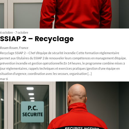
6 octobre
-
7 octobre
SSIAP 2 – Recyclage
Rouen
Rouen, France
Recyclage SSIAP 2 – Chef d’équipe de sécurité incendie Cette formation réglementaire
permet aux titulaires du SSIAP 2 de renouveler leurs compétences en management d’équipe,
prévention incendie et gestion opérationnelle.En 14 heures, le programme combine mises à
jour réglementaires, rappels techniques et exercices pratiques (gestion d’une équipe en
situation d’urgence, coordination avec les secours, organisation […]
mar
6