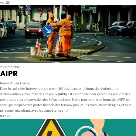
ven
25
25 septembre
AIPR
Rouen
Rouen, France
Dans le cadre des interventions à proximité des réseaux, la formation Autorisation
d’Intervention à Proximité des Réseaux (AIPR) est essentielle pour garantir la sécurité des
opérateurs et la préservation des infrastructures. Notre programme de formation AIPR est
conçu pour équiper les professionnels des travaux publics, les conducteurs d’engins, et tout
personnel encadrant, avec les compétences […]
mar
29