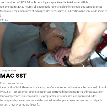
aux titulaires du SSIAP 3 dont le recyclage n’a pas été effectué dans les délais
réglementaires.En 21 heures, elle permet de remettre à jour l’ensemble des connaissances
techniques, réglementaires et managériales nécessaires à la direction d’un service de sécurité
[…]
ven
11
11 septembre
MAC SST
Rouen
Rouen, France
La formation “Maintien et Actualisation des Compétences du Sauveteur Secouriste du Travail
(MAC SST)” est essentiel pour les secouristes du travail cherchant à rafraîchir et actualiser
leurs compétences en secourisme. Ce programme offre une révision approfondie des
techniques de premiers secours et des procédures d’urgence, assurant que les participants
restent à jour avec les pratiques […]