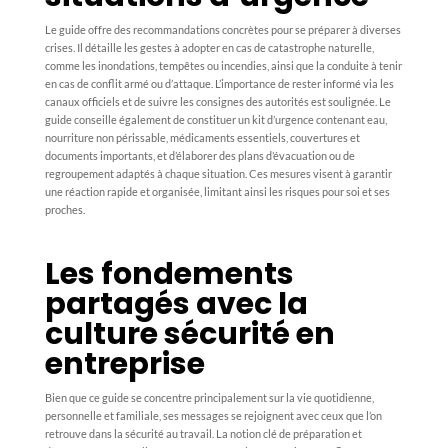
Le guide offre des recommandations concrètes pour se préparer à diverses
crises. Il détaille les gestes à adopter en cas de catastrophe naturelle,
comme les inondations, tempêtes ou incendies, ainsi que la conduite à tenir
en cas de conflit armé ou d’attaque. L’importance de rester informé via les
canaux officiels et de suivre les consignes des autorités est soulignée. Le
guide conseille également de constituer un kit d’urgence contenant eau,
nourriture non périssable, médicaments essentiels, couvertures et
documents importants, et d’élaborer des plans d’évacuation ou de
regroupement adaptés à chaque situation. Ces mesures visent à garantir
une réaction rapide et organisée, limitant ainsi les risques pour soi et ses
proches.
Les fondements
partagés avec la
culture sécurité en
entreprise
Bien que ce guide se concentre principalement sur la vie quotidienne,
personnelle et familiale, ses messages se rejoignent avec ceux que l’on
retrouve dans la sécurité au travail. La notion clé de préparation et