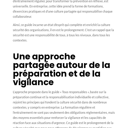
d’entraînement régulier, pour transformer la prévention en réflexe, est
universelle. En entreprise, cette idée prend la forme de formations,
d’exercices pratiques et d’une culture partagée qui responsabilise chaque
collaborateur.​
Ainsi, ce guide incarne un état d’esprit qui complète et enrichit la culture
sécurité des organisations, il en est le prolongement. C’est un rappel que la
sécurité est une responsabilité de tous, à tous les niveaux, dans tous les
contextes.
Une approche
partagée autour de la
préparation et de la
vigilance
L’approche proposée dans le guide « Tous responsables », basée sur la
préparation continue et la responsabilisation individuelle et collective,
rejoint les principes qui fondent la culture sécurité dans de nombreux
contextes, y compris en entreprise. La formation régulière et
l’entraînement ne sont pas seulement des obligations réglementaires, mais
des moyens essentiels pour renforcer la vigilance et les capacités de
réaction face aux situations d’urgence. Ce guide est le prolongement de la
culture sécurité que nous nous efforçons de développer au quotidien aux