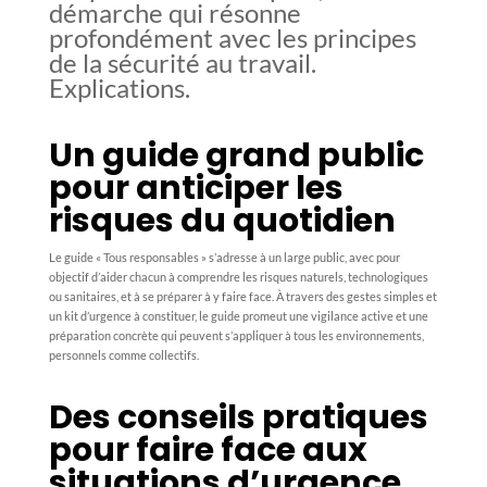
démarche qui résonne
profondément avec les principes
de la sécurité au travail.
Explications.
Un guide grand public
pour anticiper les
risques du quotidien
Le guide « Tous responsables » s’adresse à un large public, avec pour
objectif d’aider chacun à comprendre les risques naturels, technologiques
ou sanitaires, et à se préparer à y faire face. À travers des gestes simples et
un kit d’urgence à constituer, le guide promeut une vigilance active et une
préparation concrète qui peuvent s’appliquer à tous les environnements,
personnels comme collectifs.
Des conseils pratiques
pour faire face aux
situations d’urgence