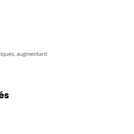
xiques, augmentant
és