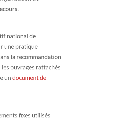
secours.
tif national de
ur une pratique
 dans la recommandation
s les ouvrages rattachés
me un
document de
ements fixes utilisés